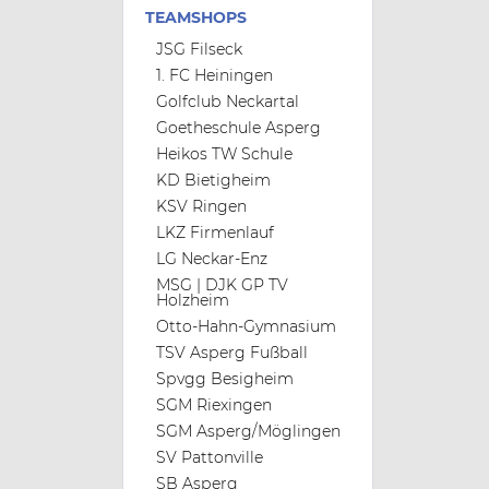
TEAMSHOPS
JSG Filseck
1. FC Heiningen
Golfclub Neckartal
Goetheschule Asperg
Heikos TW Schule
KD Bietigheim
KSV Ringen
LKZ Firmenlauf
LG Neckar-Enz
MSG | DJK GP TV
Holzheim
Otto-Hahn-Gymnasium
TSV Asperg Fußball
Spvgg Besigheim
SGM Riexingen
SGM Asperg/Möglingen
SV Pattonville
SB Asperg